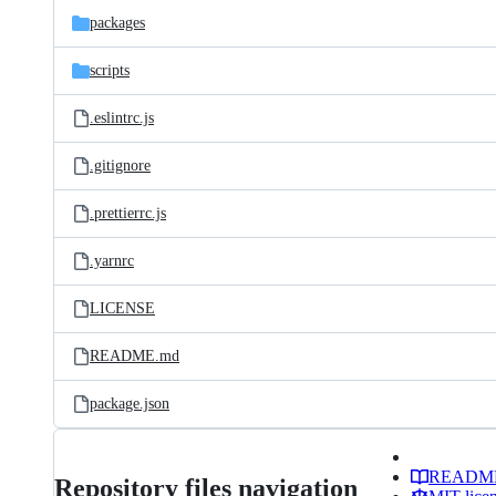
packages
scripts
.eslintrc.js
.gitignore
.prettierrc.js
.yarnrc
LICENSE
README.md
package.json
READM
Repository files navigation