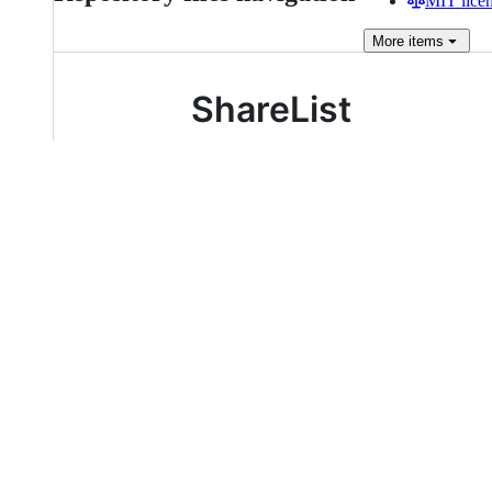
MIT lice
More
items
ShareList
ShareList 是一个易用的网盘工具，支持
新版正在开发中，欢迎
提交反馈
。
查看
文档
查看文档
进度
核心库支持