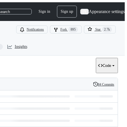
Appearance settings
Sign in
Sign up
search
Notifications
Fork
895
Star
2.7k
Insights
Code
84 Commits
History