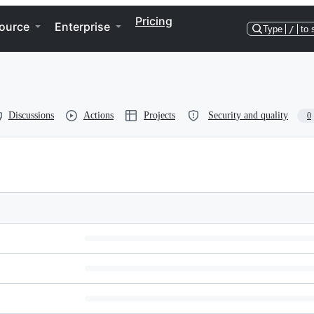
Pricing
ource
Enterprise
Type
/
to 
Discussions
Actions
Projects
Security and quality
0