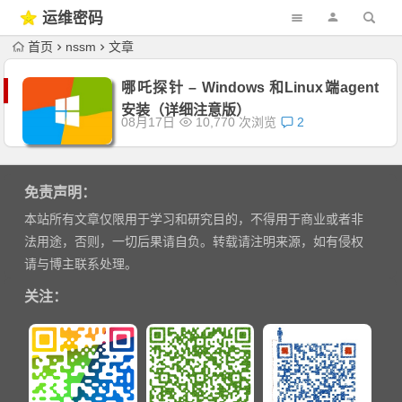
运维密码
首页
nssm
文章
哪吒探针 – Windows 和Linux端agent
安装（详细注意版）
08月17日
10,770 次浏览
2
免责声明：
本站所有文章仅限用于学习和研究目的，不得用于商业或者非
法用途，否则，一切后果请自负。转载请注明来源，如有侵权
请与博主联系处理。
关注：