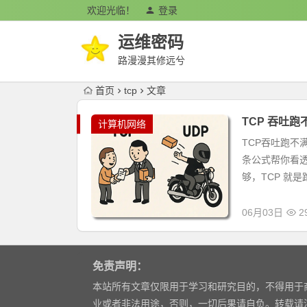
欢迎光临！
登录
运维密码
路漫漫其修远兮
首页
tcp
文章
TCP 吞吐
计算机网络
TCP吞吐跑不
条公式帮你看透本
够，TCP 就是跑
06月03日
2
免责声明：
本站所有文章仅限用于学习和研究目的，不得用于
业或者非法用途，否则，一切后果请自负。转载请