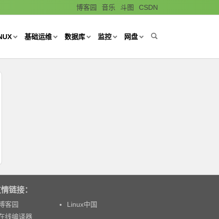
博客园
音乐
斗图
CSDN
NUX
基础运维
数据库
监控
网盘
友情链接：
博客园
Linux中国
在线编译器