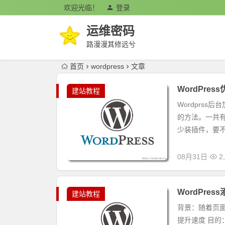
欢迎光临！
登录
运维密码
路漫漫其修远兮
首页
wordpress
文章
WordPre
建站教程
Wordprss
的方法。一共
少装插件，要不
08月31日
2
WordPre
建站教程
背景：随着页
提升速度 目