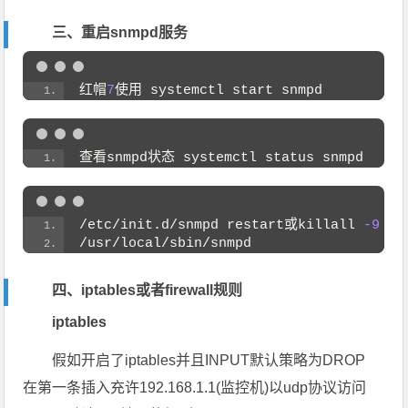
三、重启snmpd服务
红帽
7
使用 systemctl start snmpd
查看snmpd状态 systemctl status snmpd
/etc/init.d/snmpd restart或killall 
-9
 sn
/usr/local/sbin/snmpd
四、iptables或者firewall规则
iptables
假如开启了iptables并且INPUT默认策略为DROP
在第一条插入充许192.168.1.1(监控机)以udp协议访问