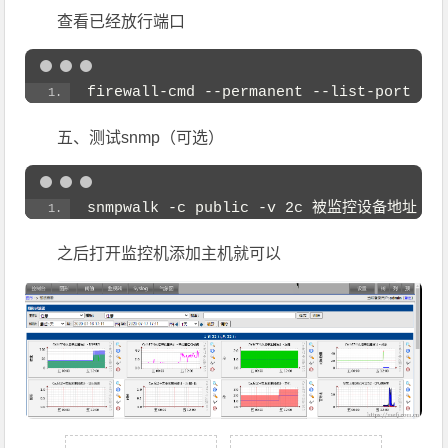
查看已经放行端口
firewall-cmd --permanent --list-port
五、测试snmp（可选）
snmpwalk -c public -v 2c 被监控设备地址
之后打开监控机添加主机就可以