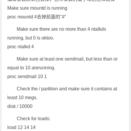
Make sure mountd is running
proc mountd #去掉前面的"#"
Make sure there are no more than 4 ntalkds
running, but 0 is oktoo.
proc ntalkd 4
Make sure at least one sendmail, but less than or
equal to 10 arerunning.
proc sendmail 10 1
Check the / partition and make sure it contains at
least 10 megs.
disk / 10000
Check for loads:
load 12 14 14