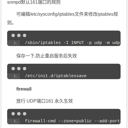
snmpd默认161端口的规则
可编辑/etc/sysconfig/iptables文件来修改iptables规
则。
/sbin/iptables -I INPUT -p udp -m udp -s
保存一下,防止重启服务后失效
/etc/init.d/iptablessave
firewall
放行 UDP端口161 永久生效
firewall-cmd --zone=public --add-port=
16