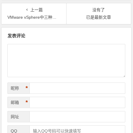
上一篇
没有了
VMware vSphere中三种磁盘模式：精简置备/厚置备置零/厚置备延迟置零
已是最新文章
文章导航
发表评论
*
昵称
*
邮箱
网址
QQ