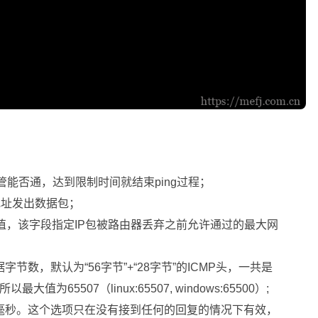
，不管能否通，达到限制时间就结束ping过程；
本机地址发出数据包；
Live)为指定的值，该字段指定IP包被路由器丢弃之前允许通过的最大网
送的数据字节数，默认为“56字节”+“28字节”的ICMP头，一共是
值为65507（linux:65507, windows:65500）;
，单位是毫秒。这个选项只在没有接到任何的回复的情况下有效，