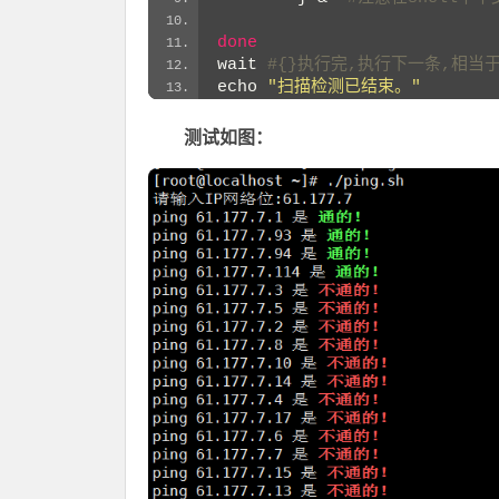
done
wait
 #{}执行完,执行下一条,相当
echo 
"扫描检测已结束。"
测试如图：