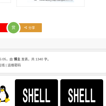
赏
分享
5:05
，由
博主
发表，共 1340 字。
在线 | 运维密码