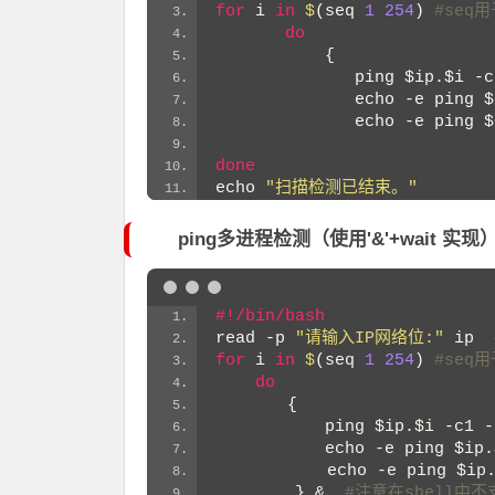
for
 i 
in
$
(seq 
1
254
)
 #seq
do
           {
              ping 
$ip
.
$i
 -c
              echo -e ping 
$
              echo -e ping 
$
                            
done
echo 
"扫描检测已结束。"
ping多进程检测（
使用'&'+wait 实现
#!/bin/bash
read -p 
"请输入IP网络位:"
 ip 
for
 i 
in
$
(seq 
1
254
)
 #seq
do
	{ 
           ping 
$ip
.
$i
 -c1 -
           echo -e ping 
$ip
.
	    echo -e ping 
$ip
        } & 
 #注意在shell