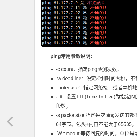
ping常用参数说明：
-c count：指定ping检测次数；
-w deadline：设定检测时间为秒
-I interface：指定网络接口或者
-t ttl :设置TTL(Time To 
段数；
-s packetsize:指定每次ping发
84字节。包头+内容不能大于65535，所以最大
-W timeout:等待回复的时间