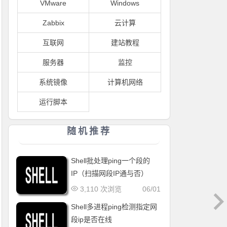
VMware
Windows
Zabbix
云计算
互联网
建站教程
服务器
监控
系统镜像
计算机网络
运行脚本
随机推荐
Shell批处理ping一个段的
IP（扫描网段IP通与否）
3,110 次浏览
06/01
Shell多进程ping检测指定网
段ip是否在线