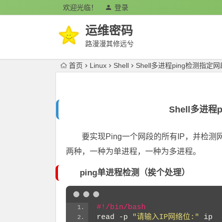
欢迎光临！
登录
运维密码
路漫漫其修远兮
首页
Linux
Shell
Shell多进程ping检测指定
Shell多进
要实现Ping一个网段的所有IP，并
两种，一种为单进程，一种为多进程。
ping单进程检测（
挨个处理
）
#!/bin/bash
read -p 
"请输入IP网络位:"
 ip 