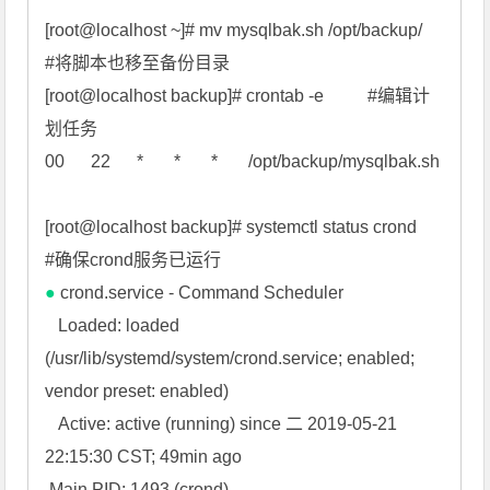
[root@localhost ~]# mv mysqlbak.sh /opt/backup/              
#将脚本也移至备份目录

[root@localhost backup]# crontab -e          #编辑计
划任务

00      22      *       *       *       /opt/backup/mysqlbak.sh

[root@localhost backup]# systemctl status crond             
●
 crond.service - Command Scheduler

   Loaded: loaded 
(/usr/lib/systemd/system/crond.service; enabled; 
vendor preset: enabled)

   Active: active (running) since 二 2019-05-21 
22:15:30 CST; 49min ago

 Main PID: 1493 (crond)
