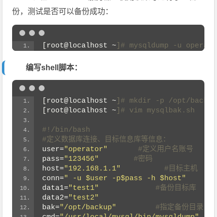
份，测试是否可以备份成功：
[root@localhost ~
]# mysqldump -u operato
编写shell脚本：
[root@localhost ~
]# mkdir -p /opt/bac
[root@localhost ~
]# vim mysqlbak.sh   
#!/bin/bash
#定义数据库连接、目标信息库等信息：
user
=
"operator"
 #定义用户名账号
pass
=
"123456"
 #密码
host
=
"192.168.1.1"
 #目标主机
conn
=
" -u $user -p$pass -h $host"
data1
=
"test1"
 #备份目标库
data2
=
"test2"
bak
=
"/opt/backup"
 #指定备份目录