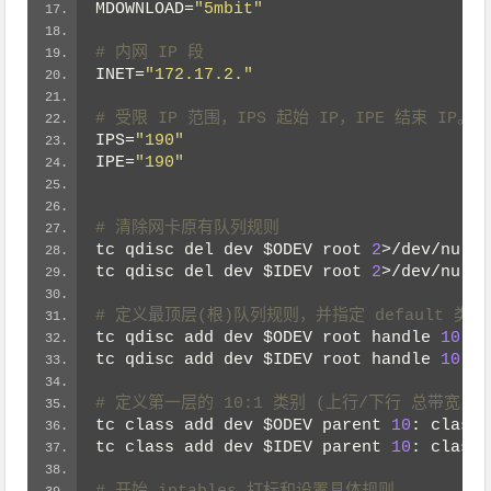
MDOWNLOAD
=
"5mbit"
# 内网 IP 段
INET
=
"172.17.2."
# 受限 IP 范围，IPS 起始 IP，IPE 结束 IP。
IPS
=
"190"
IPE
=
"190"
# 清除网卡原有队列规则
tc qdisc del dev 
$ODEV
 root 
2
>/dev/null
tc qdisc del dev 
$IDEV
 root 
2
>/dev/null
# 定义最顶层(根)队列规则，并指定 default 类
tc qdisc add dev 
$ODEV
 root handle 
10
: h
tc qdisc add dev 
$IDEV
 root handle 
10
: h
# 定义第一层的 10:1 类别 (上行/下行 总带宽)
tc class add dev 
$ODEV
 parent 
10
: classi
tc class add dev 
$IDEV
 parent 
10
: classi