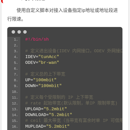
使用自定义脚本对接入设备指定ip地址或地址段进
行限速。
#!/bin/sh
# 定义进出设备(IDEV 内网接口，ODEV 外网接口)
IDEV
=
"tunAcc"
ODEV
=
"br-wan"
# 定义总的上下带宽
UP
=
"100mbit"
DOWN
=
"100mbit"
# 定义每个受限制的 IP 上下带宽
# rate 起始带宽(默认限制，单IP 限制带宽)
UPLOAD
=
"5.2mbit"
DOWNLOAD
=
"5.2mbit"
# ceil 最大带宽（当带宽有富余时单 IP 可借用
MUPLOAD
=
"5.2mbit"