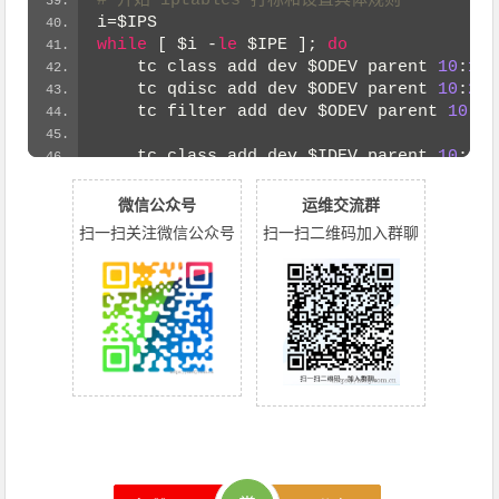
# 开始 iptables 打标和设置具体规则
i
=
$IPS
while
 [ 
$i
 -
le
$IPE
 ]; 
do
    tc class add dev 
$ODEV
 parent 
10
:
1
 c
    tc qdisc add dev 
$ODEV
 parent 
10
:
2
$i
    tc filter add dev 
$ODEV
 parent 
10
: p
    tc class add dev 
$IDEV
 parent 
10
:
1
 c
    tc qdisc add dev 
$IDEV
 parent 
10
:
2
$i
    tc filter add dev 
$IDEV
 parent 
10
: p
微信公众号
运维交流群
    iptables -t mangle -A PREROUTING -s 
扫一扫关注微信公众号
扫一扫二维码加入群聊
    iptables -t mangle -A PREROUTING -s 
    iptables -t mangle -A POSTROUTING -d
    iptables -t mangle -A POSTROUTING -d
    i
=
$
((
$i
+
1
))
done