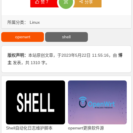
赏
赞
7
分享
所属分类：
Linux
openwrt
shell
版权声明：
本站原创文章，于2023年5月22日
11:55:16
，由
博
主
发表，共 1310 字。
Shell自动化日志维护脚本
openwrt更换软件源