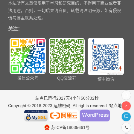
本站所有文章仅限用于学习和研究目的，不得用于商业或者非
法用途，否则，一切后果请自负。转载请注明来源，如有侵权
请与博主联系处理。
关注：
微信公众号
QQ交流群
博主微信
站点已运行2327天4小时50分33秒
Copyright © 2016-2023
运维密码
. All rights reserved.
站点地图
苏ICP备18035661号