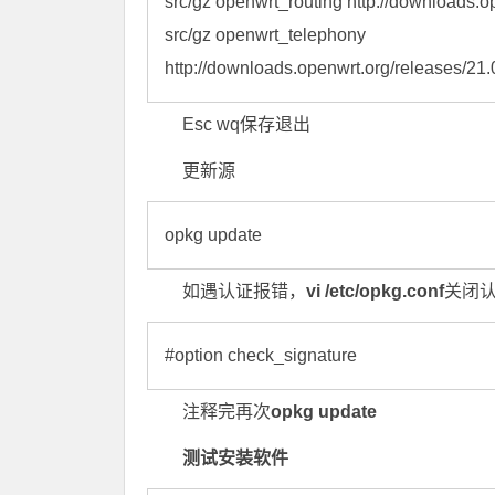
src/gz openwrt_routing http://downloads.o
src/gz openwrt_telephony 
http://downloads.openwrt.org/releases/21
Esc wq保存退出
更新源
opkg update
如遇认证报错，
vi /etc/opkg.conf
关闭
#option check_signature
注释完再次
opkg update
测试安装软件