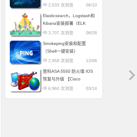
2,533 次浏览
06/10
Elasticsearch，Logstash和
Kibana安装部署（ELK
Stack）
3,707 次浏览
08/28
Smokeping安装和配置
（Shell一键安装）
2,958 次浏览
12/08
思科ASA 5550 防火墙 IOS
恢复与升级 【Cisco
ASA5550 rommon No
6,960 次浏览
03/14
images in / Error 15: File
not found unable to boot an
image】