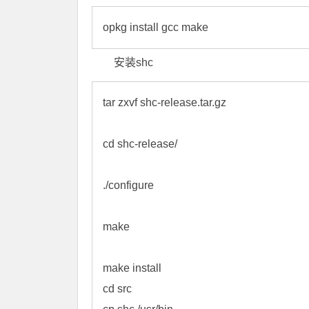
opkg install gcc make
安装shc
tar zxvf shc-release.tar.gz

cd shc-release/

./configure

make

make install
cd src 