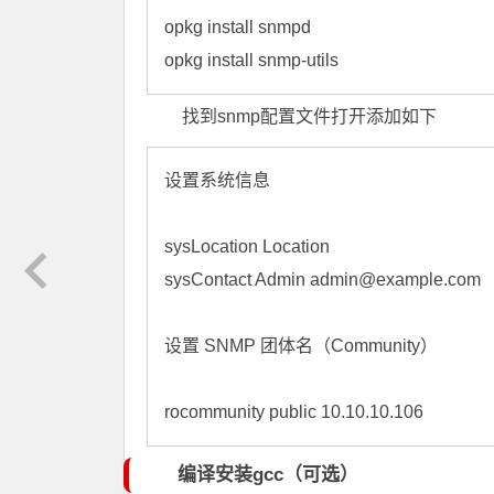
opkg install snmpd

opkg install snmp-utils
找到snmp配置文件打开添加如下
设置系统信息

sysLocation Location

sysContact Admin admin@example.com

设置 SNMP 团体名（Community）

rocommunity public 10.10.10.106
编译安装gcc（可选）