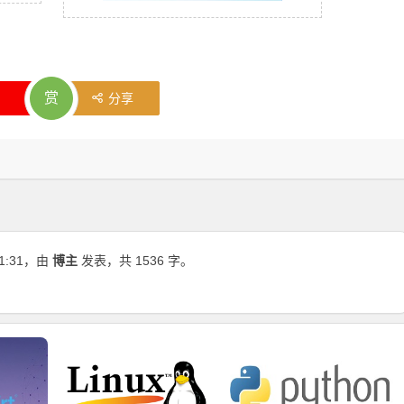
赏
分享
1:31
，由
博主
发表，共 1536 字。