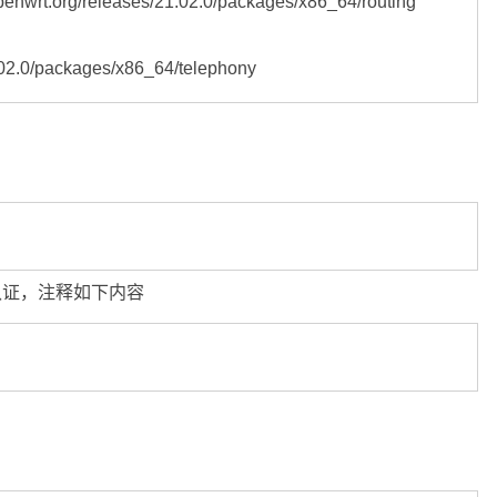
penwrt.org/releases/21.02.0/packages/x86_64/routing

.02.0/packages/x86_64/telephony
认证，注释如下内容