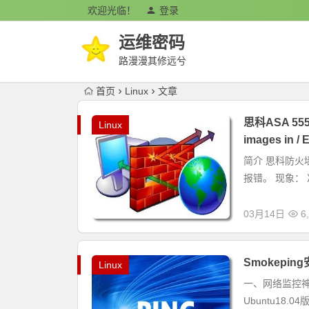
欢迎光临！
登录
运维密码
路漫漫其修远兮
首页
Linux
文章
思科ASA 555
Linux
images in / 
简介 思科防火
报错。 现象： 准备 
03月14日
6
Smokepi
Linux
一、网络监控神器
Ubuntu18.04