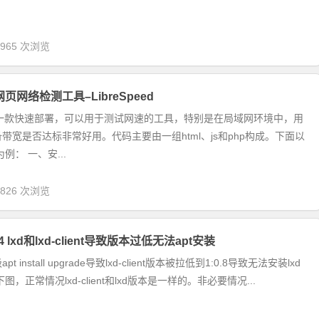
,965 次浏览
网页网络检测工具–LibreSpeed
eed是一款快速部署，可以用于测试网速的工具，特别是在局域网环境中，用
带宽是否达标非常好用。代码主要由一组html、js和php构成。下面以
为例： 一、安...
,826 次浏览
.04 lxd和lxd-client导致版本过低无法apt安装
 install upgrade导致lxd-client版本被拉低到1:0.8导致无法安装lxd
下图，正常情况lxd-client和lxd版本是一样的。非必要情况...