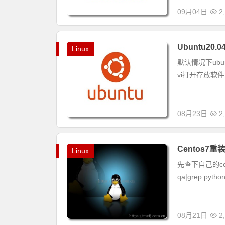
09月04日
2
Ubuntu20
Linux
默认情况下ub
vi打开存放软件源的文
08月23日
2
Centos7重装
Linux
先查下自己的cento
qa|grep python
08月21日
2