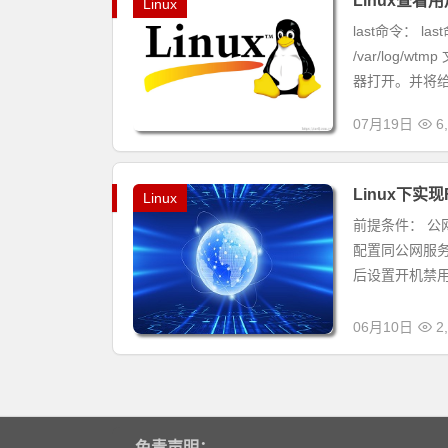
Linux查看用
Linux
last命令： 
/var/log
器打开。并将给
07月19日
6
Linux下实现
Linux
前提条件： 
配置同公网服务
后设置开机禁用： se
06月10日
2
免责声明：