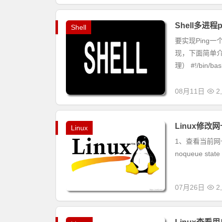
Shell多进
Shell
要实现Ping
现，下面简单介
理） #!/bin/bash
08月11日
2
Linux修改
Linux
1、查看当前网卡名称 
noqueue state
07月26日
2