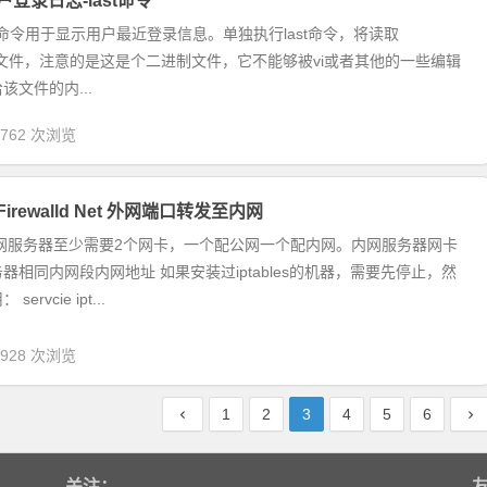
户登录日志-last命令
last命令用于显示用户最近登录信息。单独执行last命令，将读取
/wtmp 文件，注意的是这是个二进制文件，它不能够被vi或者其他的一些编辑
该文件的内...
,762 次浏览
Firewalld Net 外网端口转发至内网
公网服务器至少需要2个网卡，一个配公网一个配内网。内网服务器网卡
器相同内网段内网地址 如果安装过iptables的机器，需要先停止，然
rvcie ipt...
,928 次浏览
1
2
3
4
5
6
关注：